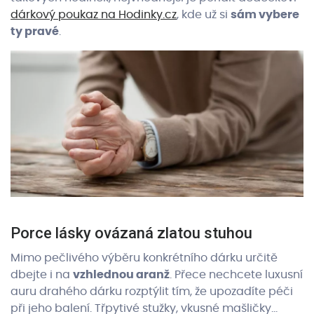
dárkový poukaz na Hodinky.cz
, kde už si
sám vybere
ty pravé
.
Porce lásky ovázaná zlatou stuhou
Mimo pečlivého výběru konkrétního dárku určitě
dbejte i na
vzhlednou aranž
. Přece nechcete luxusní
auru drahého dárku rozptýlit tím, že upozadíte péči
při jeho balení. Třpytivé stužky, vkusné mašličky…