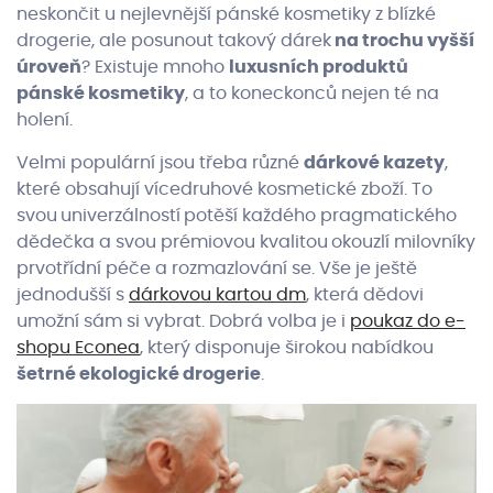
neskončit u nejlevnější pánské kosmetiky z blízké
drogerie, ale posunout takový dárek
na trochu vyšší
úroveň
? Existuje mnoho
luxusních produktů
pánské kosmetiky
, a to koneckonců nejen té na
holení.
Velmi populární jsou třeba různé
dárkové kazety
,
které obsahují vícedruhové kosmetické zboží. To
svou
univerzálností
potěší každého pragmatického
dědečka a svou prémiovou kvalitou
okouzlí milovníky
prvotřídní péče a rozmazlování se. Vše je ještě
jednodušší s
dárkovou kartou dm
, která dědovi
umožní sám si vybrat. Dobrá volba je i
poukaz do e-
shopu Econea
, který disponuje širokou nabídkou
šetrné ekologické drogerie
.