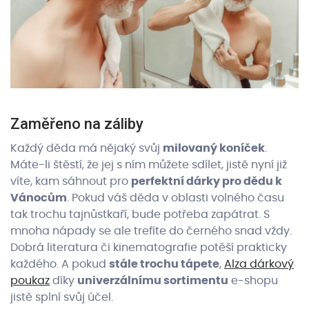
Zaměřeno na záliby
Každý děda má nějaký svůj
milovaný koníček
.
Máte-li štěstí, že jej s ním můžete sdílet, jistě nyní již
víte, kam sáhnout pro
perfektní dárky pro dědu k
Vánocům
. Pokud váš děda v oblasti volného času
tak trochu tajnůstkaří, bude potřeba zapátrat. S
mnoha nápady se ale trefíte do černého snad vždy.
Dobrá literatura či kinematografie potěší prakticky
každého. A pokud
stále trochu tápete
,
Alza dárkový
poukaz
díky
univerzálnímu sortimentu
e-shopu
jistě splní svůj účel.