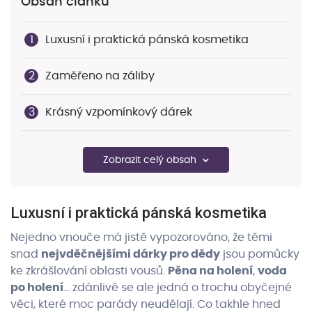
Obsah článku
Luxusní i praktická pánská kosmetika
Zaměřeno na záliby
Krásný vzpomínkový dárek
Pro elegantní lvy salónů
Zobrazit celý obsah
Porce lásky ovázaná zlatou stuhou
Luxusní i praktická pánská kosmetika
Nejedno vnouče má jistě vypozorováno, že těmi
snad
nejvděčnějšími dárky pro dědy
jsou pomůcky
ke zkrášlování oblasti vousů.
Pěna na holení
,
voda
po holení
… zdánlivě se ale jedná o trochu obyčejné
věci, které moc parády neudělají. Co takhle hned