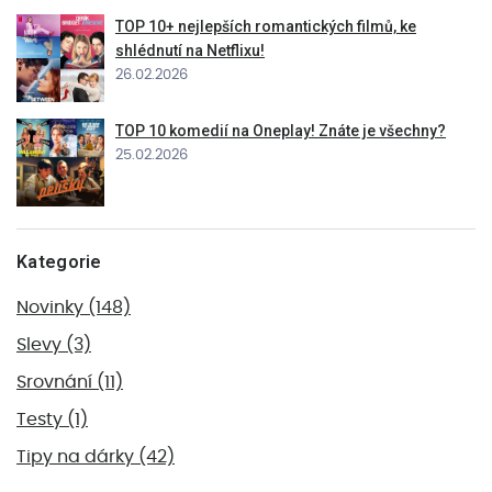
TOP 10+ nejlepších romantických filmů, ke
shlédnutí na Netflixu!
26.02.2026
TOP 10 komedií na Oneplay! Znáte je všechny?
25.02.2026
Kategorie
Novinky
(148)
Slevy
(3)
Srovnání
(11)
Testy
(1)
Tipy na dárky
(42)