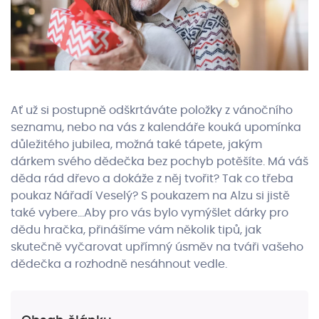
Ať už si postupně odškrtáváte položky z vánočního
seznamu, nebo na vás z kalendáře kouká upomínka
důležitého jubilea, možná také tápete, jakým
dárkem svého dědečka bez pochyb potěšíte. Má váš
děda rád dřevo a dokáže z něj tvořit? Tak co třeba
poukaz Nářadí Veselý? S poukazem na Alzu si jistě
také vybere...Aby pro vás bylo vymýšlet dárky pro
dědu hračka, přinášíme vám několik tipů, jak
skutečně vyčarovat upřímný úsměv na tváři vašeho
dědečka a rozhodně nesáhnout vedle.