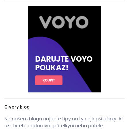
DARUJTE VOYO
POUKAZ!
KOUPIT
Givery blog
Na našem blogu najdete tipy na ty nejlepší dárky. Ať
už chcete obdarovat přítelkyni nebo přítele,