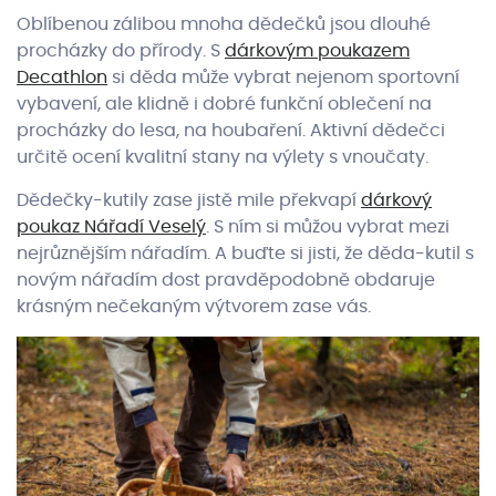
Oblíbenou zálibou mnoha dědečků jsou dlouhé
procházky do přírody. S
dárkovým poukazem
Decathlon
si děda může vybrat nejenom sportovní
vybavení, ale klidně i dobré funkční oblečení na
procházky do lesa, na houbaření. Aktivní dědečci
určitě ocení kvalitní stany na výlety s vnoučaty.
Dědečky-kutily zase jistě mile překvapí
dárkový
poukaz Nářadí Veselý
. S ním si můžou vybrat mezi
nejrůznějším nářadím. A buďte si jisti, že děda-kutil s
novým nářadím dost pravděpodobně obdaruje
krásným nečekaným výtvorem zase vás.