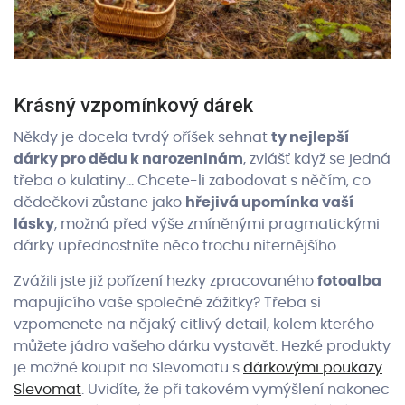
Krásný vzpomínkový dárek
Někdy je docela tvrdý oříšek sehnat
ty nejlepší
dárky pro dědu k narozeninám
, zvlášť když se jedná
třeba o kulatiny… Chcete-li zabodovat s něčím, co
dědečkovi zůstane jako
hřejivá upomínka vaší
lásky
, možná před výše zmíněnými pragmatickými
dárky upřednostníte něco trochu niternějšího.
Zvážili jste již pořízení hezky zpracovaného
fotoalba
mapujícího vaše společné zážitky? Třeba si
vzpomenete na nějaký citlivý detail, kolem kterého
můžete jádro vašeho dárku vystavět. Hezké produkty
je možné koupit na Slevomatu s
dárkovými poukazy
Slevomat
. Uvidíte, že při takovém vymýšlení nakonec