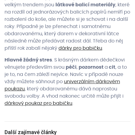
velkým trendem jsou
látkové balicí materiály
, které
na rozdíl od jednorázových balicích papírů nemíří po
rozbalení do koše, ale můžete si je schovat i na další
roky. Případně je lze přenechat i samotnému
obdarovanému, který darem v dekorativní látce
následně může předávat radost dál. Třeba do něj
příští rok zabalí nějaký
dárky pro babičku
.
Hlavně žádný stres
. S krásným dárkem dědečkovi
věnujete především svou
péči
,
pozornost
a
cit
, a to
je to, na čem záleží nejvíce. Navíc v případě nouze
vždy můžete sáhnout po
univerzálním dárkovém
poukazu
, který obdarovanému dává naprostou
svobodu volby. A vhod nakonec určitě může přijít i
dárkový poukaz pro babičku
.
Další zajímavé články