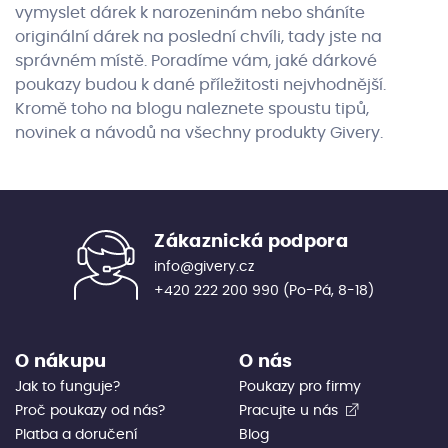
vymyslet dárek k narozeninám nebo sháníte
originální dárek na poslední chvíli, tady jste na
správném místě. Poradíme vám, jaké dárkové
poukazy budou k dané příležitosti nejvhodnější.
Kromě toho na blogu naleznete spoustu tipů,
novinek a návodů na všechny produkty Givery.
Zákaznická podpora
info@givery.cz
+420 222 200 990
(Po-Pá, 8-18)
O nákupu
O nás
Jak to funguje?
Poukazy pro firmy
Proč poukazy od nás?
Pracujte u nás
Platba a doručení
Blog