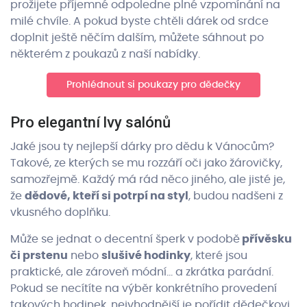
prožijete příjemné odpoledne plné vzpomínání na
milé chvíle. A pokud byste chtěli dárek od srdce
doplnit ještě něčím dalším, můžete sáhnout po
některém z poukazů z naší nabídky.
Prohlédnout si poukazy pro dědečky
Pro elegantní lvy salónů
Jaké jsou ty nejlepší dárky pro dědu k Vánocům?
Takové, ze kterých se mu rozzáří oči jako žárovičky,
samozřejmě. Každý má rád něco jiného, ale jisté je,
že
dědové, kteří si potrpí na styl
, budou nadšeni z
vkusného doplňku.
Může se jednat o decentní šperk v podobě
přívěsku
či prstenu
nebo
slušivé hodinky
, které jsou
praktické, ale zároveň módní… a zkrátka parádní.
Pokud se necítíte na výběr konkrétního provedení
takových hodinek, nejvhodnější je pořídit dědečkovi