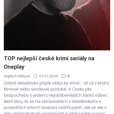
TOP nejlepší české krimi seriály na
Oneplay
Vojtěch Mišura
03.07.2026
0
Dobrá detektivka přijde vždycky vhod - ať už v knižní,
filmové nebo seriálové podobě. V Česku jde
bezpochyby o jeden z nejoblíbenějších žánrů vůbec.
Není divu, že se na obrazovkách s detektivkami v
posledních letech doslova roztrhl pytel. Jak se ale v
této záplavě titulů orientovat? A jaké české počiny