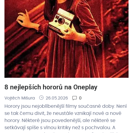
8 nejlepších hororů na Oneplay
Vojtěch Mišura
26.05.2026
0
Horory jsou nejoblíbenější filmy současné doby. Není
se tak čemu divit, že neustále vznikají nové a nové
horory. Některé jsou povedenější, ale některé se
setkávají spíše s vlnou kritiky než s pochvalou. A