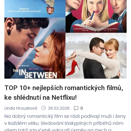
TOP 10+ nejlepších romantických filmů,
ke shlédnutí na Netflixu!
Linda Hrouzková
26.02.2026
0
Na dobrý romantický film se rádi podívají muži i ženy
v každém věku. Sledování láskyplných příběhů nám
všem totiž zaručeně vykouzlí úsměv na rtech a