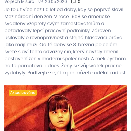
Vojtěch Mišura
26.05.2026
0
Je to už více než 110 let od doby, kdy se poprvé slavil
Mezinárodní den žen. V roce 1908 se americké
švadleny vzepřely svým zaměstavatelům a
požadovaly lepší pracovní podmínky. Zároveň
usilovaly o rovnoprávnost a stejná hlasovací práva
jako mají muži. Od té doby se 8. března po celém
světě slaví tento odvážný čin, který navždy změnil
postavení žen v moderní společnosti. A měli bychom
na to pamatovat i dnes. Ženy si svůj svátek pracně
vydobyly. Podívejte se, čím jim můžete udělat radost.
Aktualizováno