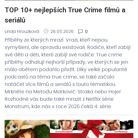
TOP 10+ nejlepších True Crime filmů a
seriálů
Linda Hrouzková
26.05.2026
0
Příběhy ze kterých mrazí. Vrazi, kteří nejsou
vymyšlení, ale opravdu existovali. Rodiče, kteří zabijí
své děti a děti, které zabíjí své rodiče. True crime
příběhy odhalují nejhorší případy, ve kterých se jen
málo obětem podařilo přežít. Díky velké popularitě
podcastů na téma true crime, se také začalo
natáčet více filmů a seriálů s touto tématikou.
Mrkněte na Metodu Markovič: Straka nebo Hojer.
Rozhodně vás bude také mrazit z Netflix série
Monstrum, kde nás v roce 2026 čeká 4. série.