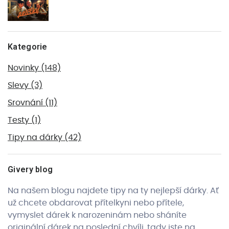
Kategorie
Novinky
(148)
Slevy
(3)
Srovnání
(11)
Testy
(1)
Tipy na dárky
(42)
Givery blog
Na našem blogu najdete tipy na ty nejlepší dárky. Ať
už chcete obdarovat přítelkyni nebo přítele,
vymyslet dárek k narozeninám nebo sháníte
originální dárek na poslední chvíli, tady jste na