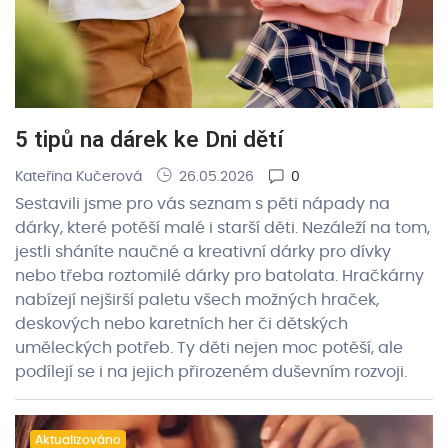
5 tipů na dárek ke Dni dětí
Kateřina Kučerová
26.05.2026
0
Sestavili jsme pro vás seznam s pěti nápady na
dárky, které potěší malé i starší děti. Nezáleží na tom,
jestli sháníte naučné a kreativní dárky pro dívky
nebo třeba roztomilé dárky pro batolata. Hračkárny
nabízejí nejširší paletu všech možných hraček,
deskových nebo karetních her či dětských
uměleckých potřeb. Ty děti nejen moc potěší, ale
podílejí se i na jejich přirozeném duševním rozvoji.
Aktualizováno