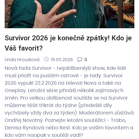
Survivor 2026 je konečně zpátky! Kdo je
Váš favorit?
Linda Hrouzková
19.05.2026
0
Nová řada Survivor - nejoblíbenější show, kde lidé
musí přežít na pustém ostrově - je tady. Survivor
2026 vypukl 23.2.2026 na televizi Nova a také na
Oneplay. Letošní série přináší několik zajímavých
změn. Pro velkou oblíbenost soutěže se na Survivor
můžeme těšit třikrát do týdne (předešlé díly
vycházely vždy dva za týden). Moderátorem zůstává
Ondřej Novotný. Poznejte letošní soutěžící - Trabo,
Denisa Ryndová nebo Rest. Kdo je vaším favoritem a
kdo vám naopak v soutěži vadí?