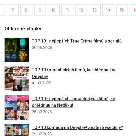
6
7
8
9
10
11
12
13
14
15
1
Oblíbené články
TOP 10+ nejlepších True Crime filmů a seriálů
26.05.2026
TOP 10 romantických filmů, ke shlédnutí na
Oneplay
10.03.2026
TOP 10+ nejlepších romantických filmů, ke
shlédnutí na Netflixu!
26.02.2026
TOP 10 komedií na Oneplay! Znáte je všechny?
25.02.2026