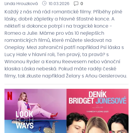
Linda Hrouzková
10.03.2026
0
Každý z nás má rád romantické filmy. Příběhy plné
lásky, dobré zápletky a hlavně šťastné konce. A
někteří si dokonce potrpí i na tragické konce -
Romeo a Julie. Máme pro vás 10 nejlepších
romantických filmů, které můžete sledovat na
Oneplay. Mezi zahraniční patří například Psí láska s
Lucy Hale v hlavní roli, Ten pravý, ta pravá? s
Winonou Ryder a Keanu Reevesem nebo vánoční
klasika Láska nebeská. Pokud máte raději české
filmy, tak zkuste například Želary s Aňou Geislerovou.