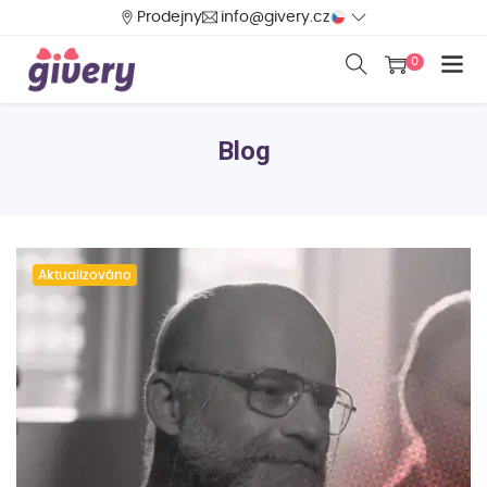
Prodejny
info@givery.cz
0
Blog
Aktualizováno