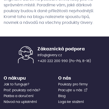
správném místě. Poradíme vám, jaké dárkové
poukazy budou k dané příležitosti nejvhodnější.
Kromě toho na blogu naleznete spoustu tipů,
novinek a návodů na všechny produkty Givery.
Zákaznická podpora
info@givery.cz
+420 222 200 990
(Po-Pá, 8-18)
O nákupu
O nás
Jak to funguje?
Poukazy pro firmy
Proč poukazy od nás?
Pracujte u nás
Platba a doručení
Blog
Návod na uplatnění
Loga ke stažení