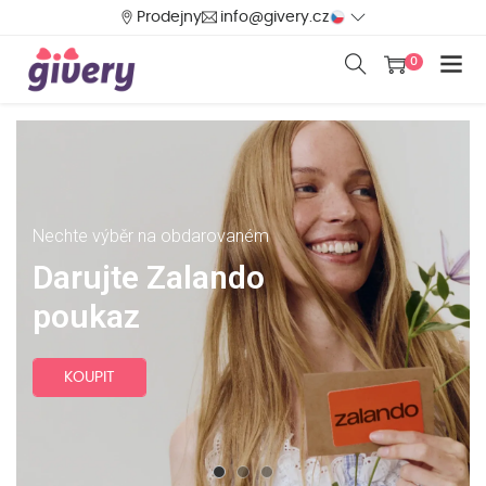
Prodejny
info@givery.cz
0
Nechte výběr na obdarovaném
Oblíbený dárek
Darujte Zalando
Poukazy H&M
poukaz
KOUPIT
KOUPIT