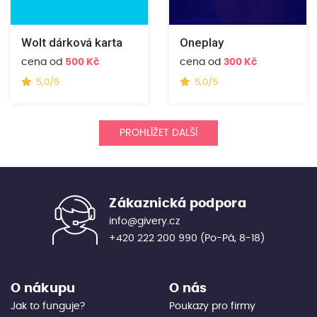
Wolt dárková karta
Oneplay
cena od
500 Kč
cena od
300 Kč
5,0/5
5,0/5
PROHLÍŽET DALŠÍ
Zákaznická podpora
info@givery.cz
+420 222 200 990
(Po-Pá, 8-18)
O nákupu
O nás
Jak to funguje?
Poukazy pro firmy