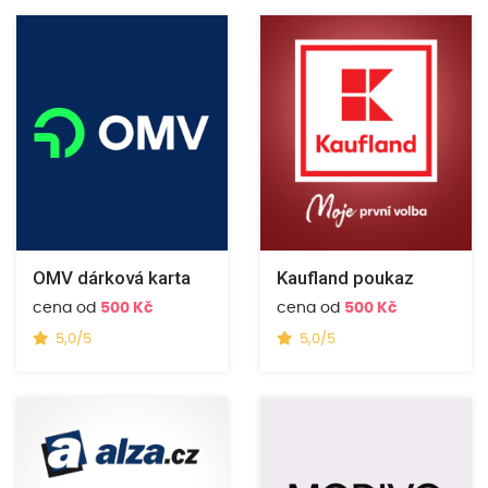
OMV dárková karta
Kaufland poukaz
cena od
500 Kč
cena od
500 Kč
5,0/5
5,0/5