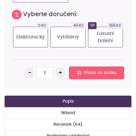
Vyberte doručení:
2.
0 Kč
49 Kč
169 Kč
TIP
Luxusní
Elektronický
Vytištěný
balení
Přidat do košíku
Popis
Návod
Recenze (64)
Podmínky uplatnění