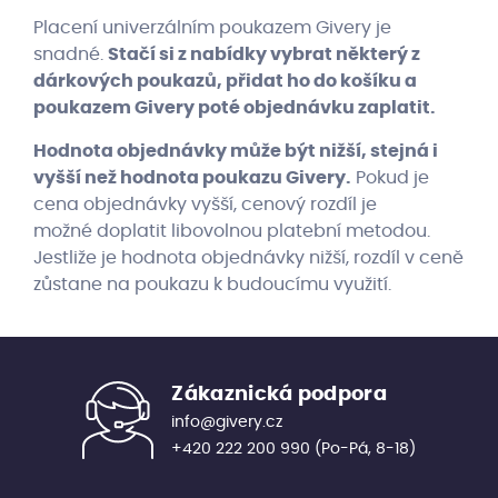
Placení univerzálním poukazem Givery je
snadné.
Stačí si z nabídky vybrat některý z
dárkových poukazů, přidat ho do košíku a
poukazem Givery poté objednávku zaplatit.
Hodnota objednávky může být nižší, stejná i
vyšší než hodnota poukazu Givery.
Pokud je
cena objednávky vyšší, cenový rozdíl je
možné doplatit libovolnou platební metodou.
Jestliže je hodnota objednávky nižší, rozdíl v ceně
zůstane na poukazu k budoucímu využití.
Zákaznická podpora
info@givery.cz
+420 222 200 990
(Po-Pá, 8-18)