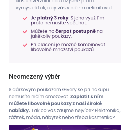
Náš univerzální poukaz jsme proto
vymysleli tak, aby vás v ničem nelimitoval.
Je
platný 3 roky
. S jeho využitím
proto nemusíte spěchat.
Můžete ho
čerpat postupně
na
jakékoliv poukazy.
Při placení je možné kombinovat
libovolné množství poukazů.
Neomezený výběr
S dárkovým poukazem Givery se při nákupu
nemusíte ničím omezovat.
Zaplatit s ním
můžete libovolné poukazy z naší široké
nabídky.
Tak co vás zaujme nejvíce? Elektronika,
zážitek, móda, nábytek nebo třeba kosmetika?