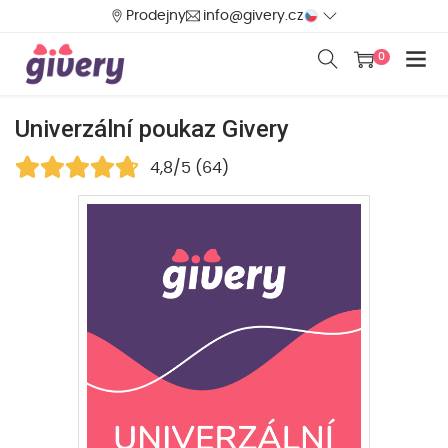
Prodejny
info@givery.cz
0
Univerzální poukaz Givery
4,8/5 (64)