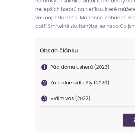
hororových snímků. Natočit ale, dobrý ho
nejlepších hororů na Netflixu, které může
vás například sérii Marianne, Záhadné síd
patří Smrtelné zlo, Nehýbej se nebo Co jsme
Obsah článku
Pád domu Usherů (2023)
Záhadné sídlo Bly (2020)
Vidím vás (2022)
Nejlepší horory - Kde sledovat?
All of Us Are Dead (2022)