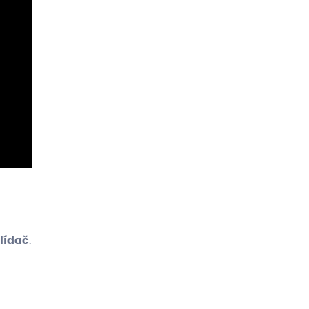
lídač
.