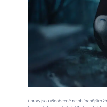
Horory jsou všeobecně nejoblíbenějším žá