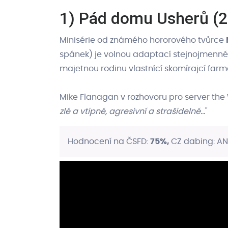
1) Pád domu Usherů (
Nehýbej se (2024)
Minisérie od známého hororového tvůrce
Co jsme viděli, co jsme slyšeli (2021)
spánek) je volnou adaptací stejnojmenné
majetnou rodinu vlastnící skomírajcí far
Dům na kopci (2018)
Mike Flanagan v rozhovoru pro server the 
Smrtelné zlo: Probuzení (2023)
zlé a vtipné, agresivní a strašidelné...
"
Ulice strachu - 1. část 1994 (2021)
Hodnocení na ČSFD:
75%,
CZ dabing: A
Marianne (2019)
Frankenstein (2025)