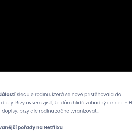
dálostí
sleduje rodinu, která se nově přistěhovala do
doby. Brzy ovšem zjistí, že dům hlídá záhadný cizinec -
H
opisy, brzy ale rodinu začne tyranizovat...
vanější pořady na Netflixu
.