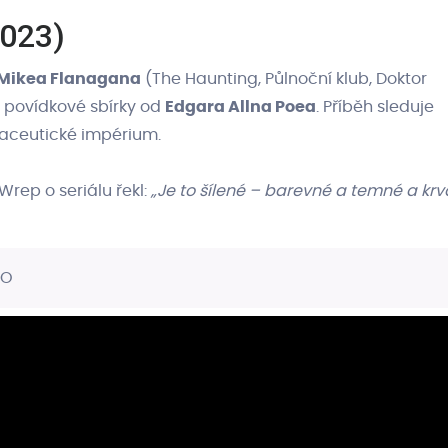
2023)
Mikea Flanagana
(The Haunting, Půlnoční klub, Doktor
 povídkové sbírky od
Edgara Allna Poea
. Příběh sleduje
maceutické impérium.
Wrep o seriálu řekl:
„Je to šílené – barevné a temné a krv
NO