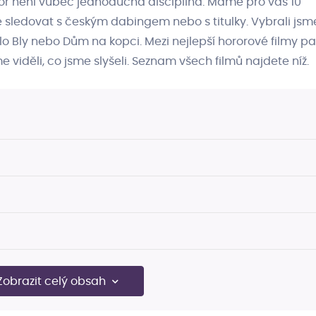
ror není vůbec jednoduchá disciplína. Máme pro vás 10
te sledovat s českým dabingem nebo s titulky. Vybrali jsm
lo Bly nebo Dům na kopci. Mezi nejlepší hororové filmy p
 viděli, co jsme slyšeli. Seznam všech filmů najdete níž.
Zobrazit celý obsah