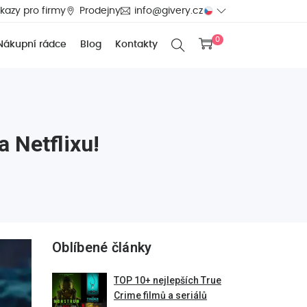
kazy pro firmy
Prodejny
info@givery.cz
0
Nákupní rádce
Blog
Kontakty
 Netflixu!
Oblíbené články
TOP 10+ nejlepších True
Crime filmů a seriálů