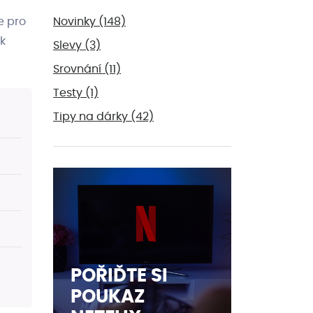
Novinky
(148)
e pro
ak
Slevy
(3)
Srovnání
(11)
Testy
(1)
Tipy na dárky
(42)
POŘIĎTE SI
POUKAZ