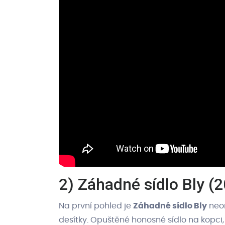
2) Záhadné sídlo Bly (
Na první pohled je
Záhadné sídlo Bly
neor
desítky. Opuštěné honosné sídlo na kopci,