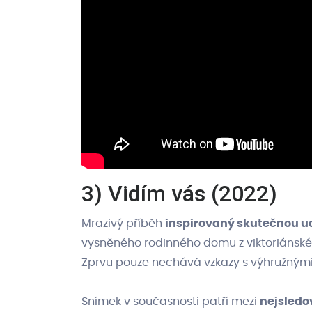
3) Vidím vás (2022)
Mrazivý příběh
inspirovaný skutečnou u
vysněného rodinného domu z viktoriánské 
Zprvu pouze nechává vzkazy s výhružnými d
Snímek v současnosti patří mezi
nejsledo