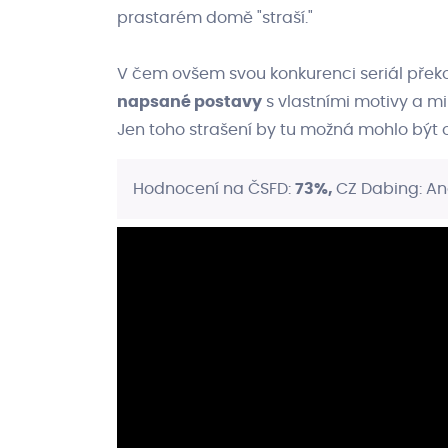
prastarém domě "straší."
V čem ovšem svou konkurenci seriál přek
napsané postavy
s vlastními motivy a min
Jen toho strašení by tu možná mohlo být o 
Hodnocení na ČSFD:
73%,
CZ Dabing: A