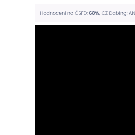
Hodnocení na ČSFD:
68%,
CZ Dabing: A