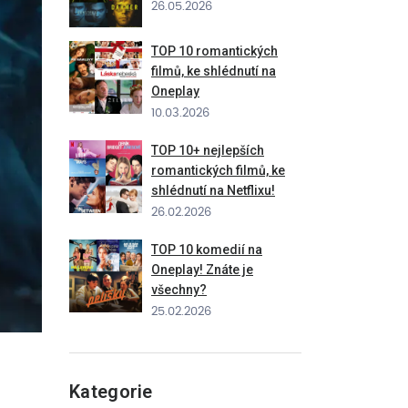
26.05.2026
TOP 10 romantických
filmů, ke shlédnutí na
Oneplay
10.03.2026
TOP 10+ nejlepších
romantických filmů, ke
shlédnutí na Netflixu!
26.02.2026
TOP 10 komedií na
Oneplay! Znáte je
všechny?
25.02.2026
Kategorie