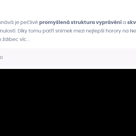
onává je pečlivě
promyšlená struktura vyprávění
a
skv
ulostí. Díky tomu patří snímek mezi nejlepší horory na Net
ždibec víc...
no