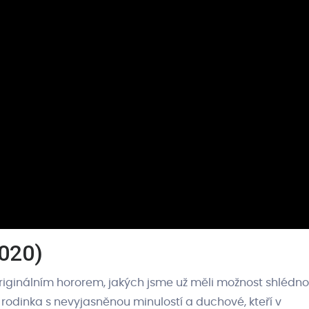
2020)
iginálním hororem, jakých jsme už měli možnost shlédno
 rodinka s nevyjasněnou minulostí a duchové, kteří v