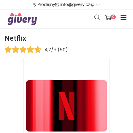
Prodejny
info@givery.cz
0
Netflix
4,7/5 (80)