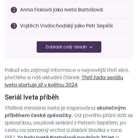
Anna Fialová jako Iveta Bartošová
Vojtěch Vodochodský jako Petr Sepéši
Iveta premiéra - Tisíc obyčejných nocí,
Zobrazit celý obsah
Knoflíky lásky, Snad nám to vyjde
Recenze série Iveta
Pokud vás zajímají informace o nejnovější třetí sérii,
přečtěte si náš aktuální článek:
Třetí řada seriálu
Seriál Iveta 2. série - Zdeněk Macura, Josef
Iveta startuje již v květnu 2024
.
Rychtář a další
Seriál Iveta příběh
Artur Štaidl byl z premiéry v Lucerně
Třídílná minisérie Iveta je inspirována
skutečným
nadšený
příběhem české zpěvačky.
Od prvního přání stát se
zpěvačkou, osudové setkání s Petrem Sepéšim, po
Voyo Originál jako český Netflix?
cestu na samotný vrchol a získání Slavíka v roce
1987.
To bylo Ivetě Bartošové pouhých 20 let
a