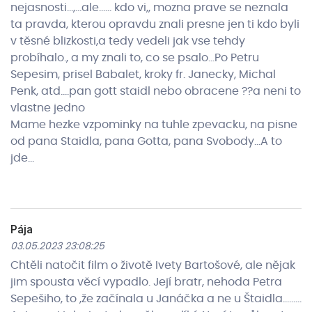
nejasnosti…,…ale…… kdo vi,, mozna prave se neznala
ta pravda, kterou opravdu znali presne jen ti kdo byli
v těsné blizkosti,a tedy vedeli jak vse tehdy
probíhalo., a my znali to, co se psalo…Po Petru
Sepesim, prisel Babalet, kroky fr. Janecky, Michal
Penk, atd….pan gott staidl nebo obracene ??a neni to
vlastne jedno
Mame hezke vzpominky na tuhle zpevacku, na pisne
od pana Staidla, pana Gotta, pana Svobody…A to
jde…
Pája
03.05.2023 23:08:25
Chtěli natočit film o životě Ivety Bartošové, ale nějak
jim spousta věcí vypadlo. Její bratr, nehoda Petra
Sepešiho, to ,že začínala u Janáčka a ne u Štaidla.........