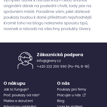
vymyslet dárek k narozeninám nebo sháníte
originální dárek na poslední chvíli, tady jste na
správném místě. Poradíme vám, jaké dárkové
poukazy budou k dané příležitosti nejvhodnější.
Kromě toho na blogu naleznete spoustu tipů,
novinek a návodů na všechny produkty Givery.
Zákaznická podpora
info@givery.cz
+420 222 200 990
(Po-Pá, 8-18)
O nákupu
O nás
Jak to funguje?
Poukazy pro firmy
Proč poukazy od nás?
Pracujte u nás
Platba a doručení
Blog
Návod na uplatnění
Loga ke stažení