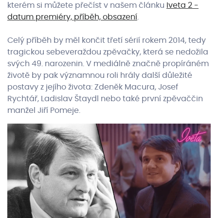
kterém si můžete přečíst v našem článku
Iveta 2 -
datum premiéry, příběh, obsazení
.
Celý příběh by měl končit třetí sérií rokem 2014, tedy
tragickou sebeveraždou zpěvačky, která se nedožila
svých 49. narozenin. V mediálně značně propíráném
životě by pak významnou roli hrály další důležité
postavy z jejího života: Zdeněk Macura, Josef
Rychtář, Ladislav Štaydl nebo také první zpěvaččin
manžel Jiří Pomeje.