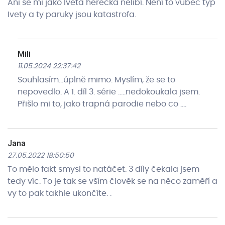
Ani se mi jako Iveta herečka nelíbí. Není to vůbec typ
Ivety a ty paruky jsou katastrofa.
Mili
11.05.2024 22:37:42
Souhlasím...úplně mimo. Myslím, že se to
nepovedlo. A 1. díl 3. série .....nedokoukala jsem.
Přišlo mi to, jako trapná parodie nebo co ....
Jana
27.05.2022 18:50:50
To mělo fakt smysl to natáčet. 3 díly čekala jsem
tedy víc. To je tak se vším člověk se na něco zaměří a
vy to pak takhle ukončíte. .