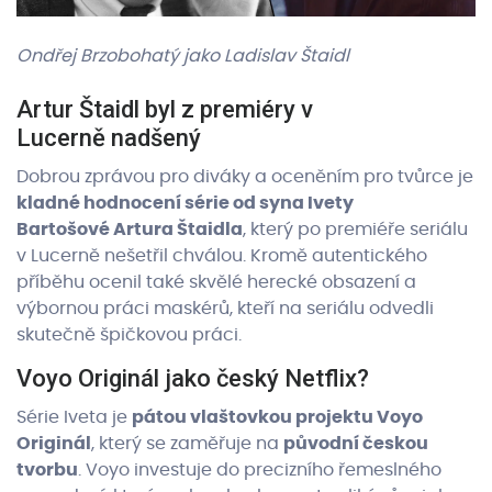
Ondřej Brzobohatý jako Ladislav Štaidl
Artur Štaidl byl z premiéry v
Lucerně nadšený
Dobrou zprávou pro diváky a oceněním pro tvůrce je
kladné hodnocení série od syna Ivety
Bartošové Artura Štaidla
, který po premiéře seriálu
v Lucerně nešetřil chválou. Kromě autentického
příběhu ocenil také skvělé herecké obsazení a
výbornou práci maskérů, kteří na seriálu odvedli
skutečně špičkovou práci.
Voyo Originál jako český Netflix?
Série Iveta je
pátou vlaštovkou projektu Voyo
Originál
, který se zaměřuje na
původní českou
tvorbu
. Voyo investuje do precizního řemeslného