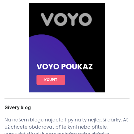
VOYO POUKAZ
KOUPIT
Givery blog
Na našem blogu najdete tipy na ty nejlepší dárky. Ať
už chcete obdarovat přítelkyni nebo přítele,