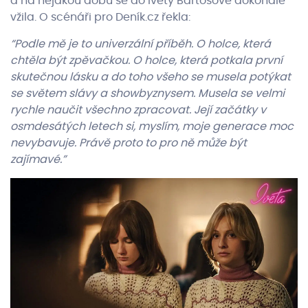
a na nějakou dobu se do Ivety Bartošové dokonale
vžila. O scénáři pro Deník.cz řekla:
“Podle mě je to univerzální příběh. O holce, která
chtěla být zpěvačkou. O holce, která potkala první
skutečnou lásku a do toho všeho se musela potýkat
se světem slávy a showbyznysem. Musela se velmi
rychle naučit všechno zpracovat. Její začátky v
osmdesátých letech si, myslím, moje generace moc
nevybavuje. Právě proto to pro ně může být
zajímavé.”