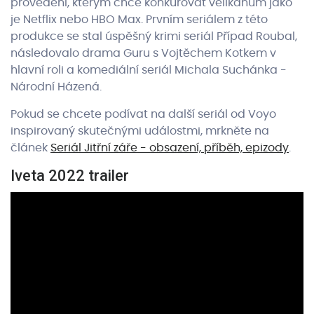
provedení, kterým chce konkurovat velikánům jako
je Netflix nebo HBO Max. Prvním seriálem z této
produkce se stal úspěšný krimi seriál Případ Roubal,
následovalo drama Guru s Vojtěchem Kotkem v
hlavní roli a komediální seriál Michala Suchánka -
Národní Házená.
Pokud se chcete podívat na další seriál od Voyo
inspirovaný skutečnými událostmi, mrkněte na
článek
Seriál Jitřní záře - obsazení, příběh, epizody
.
Iveta 2022 trailer