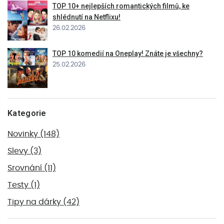
TOP 10+ nejlepších romantických filmů, ke
shlédnutí na Netflixu!
26.02.2026
TOP 10 komedií na Oneplay! Znáte je všechny?
25.02.2026
Kategorie
Novinky
(148)
Slevy
(3)
Srovnání
(11)
Testy
(1)
Tipy na dárky
(42)