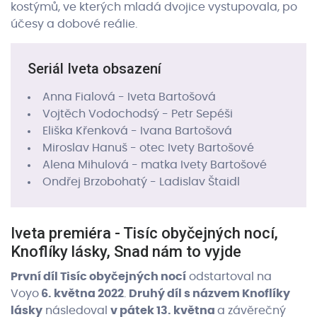
kostýmů, ve kterých mladá dvojice vystupovala, po
účesy a dobové reálie.
Seriál Iveta obsazení
Anna Fialová - Iveta Bartošová
Vojtěch Vodochodsý - Petr Sepéši
Eliška Křenková - Ivana Bartošová
Miroslav Hanuš - otec Ivety Bartošové
Alena Mihulová - matka Ivety Bartošové
Ondřej Brzobohatý - Ladislav Štaidl
Iveta premiéra - Tisíc obyčejných nocí,
Knoflíky lásky, Snad nám to vyjde
První díl Tisíc obyčejných nocí
odstartoval na
Voyo
6. května 2022
.
Druhý díl s názvem Knoflíky
lásky
následoval
v pátek 13. května
a závěrečný