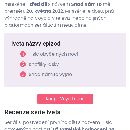
minisérie -
třetí díl
s názvem
Snad nám to
měl
premiéru
20. května 2022
. Minisérie je dostupná
výhradně na Voyo a v televizi nebo na jiných
platformách seriál zatím neuvidíme.
Iveta názvy epizod
Tisíc obyčejných nocí
Knoflíky lásky
Snad nám to vyjde
Koupit Voyo kupon
Recenze série Iveta
Seriál si po uvedení prvního dílu s názvem: Tisíc
obyčejných nocí drží
uživatelské hodnocení na