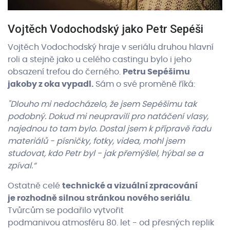
Vojtěch Vodochodský jako Petr Sepéši
Vojtěch Vodochodský hraje v seriálu druhou hlavní
roli a stejně jako u celého castingu bylo i jeho
obsazení trefou do černého.
Petru Sepéšimu
jakoby z oka vypadl.
Sám o své proměně říká:
"Dlouho mi nedocházelo, že jsem Sepéšimu tak
podobný. Dokud mi neupravili pro natáčení vlasy,
najednou to tam bylo. Dostal jsem k přípravě řadu
materiálů - písničky, fotky, videa, mohl jsem
studovat, kdo Petr byl - jak přemýšlel, hýbal se a
zpíval.“
Ostatně celé
technické a vizuální zpracování
je rozhodně silnou stránkou nového seriálu
.
Tvůrcům se podařilo vytvořit
podmanivou atmosféru 80. let - od přesných replik