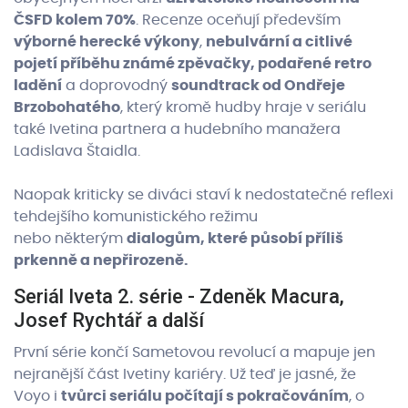
ČSFD kolem 70%
. Recenze oceňují především
výborné herecké výkony
,
nebulvární a citlivé
pojetí příběhu známé zpěvačky,
podařené retro
ladění
a doprovodný
soundtrack od Ondřeje
Brzobohatého
, který kromě hudby hraje v seriálu
také Ivetina partnera a hudebního manažera
Ladislava Štaidla.
Naopak kriticky se diváci staví k nedostatečné reflexi
tehdejšího komunistického režimu
nebo některým
dialogům, které působí příliš
prkenně a nepřirozeně.
Seriál Iveta 2. série - Zdeněk Macura,
Josef Rychtář a další
První série končí Sametovou revolucí a mapuje jen
nejranější část Ivetiny kariéry. Už teď je jasné, že
Voyo i
tvůrci seriálu počítají s pokračováním
, o