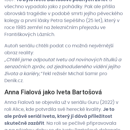
všechno vypadalo jako z pohádky. Pak ale přišla
Iveta 2022 trailer
obrovská tragédie v podobě smrti jejího pěveckého
kolegy a první lásky Petra Sepéšiho (25 let), který v
roce 1985 zemřel na železničním přejezdu ve
Františkových Lázních.
Autoři seriálu chtěli podat co možná nejvěrnější
obraz reality:
„Chtěli jsme odpoutat Ivetu od novinových titulků a
senzačních zpráv, od zjednodušeného vidění jejího
života a kariéry,“
řekl režisér Michal Samir pro
Deník.cz.
Anna Fialová jako Iveta Bartošová
Anna Fialová se objevila už v seriálu Guru (2022) v
roli Alice, kde potvrdila své herecké kvality.
Je to
ale právě seriál Iveta, který jí dává příležitost
skutečně zazářit
. Na roli se pečlivě připravovala