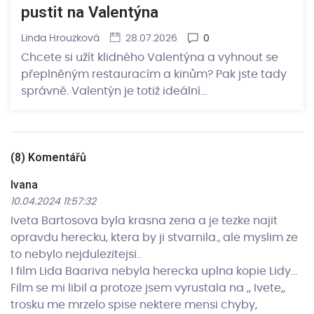
pustit na Valentýna
Linda Hrouzková
28.07.2026
0
Chcete si užít klidného Valentýna a vyhnout se
přeplněným restauracím a kinům? Pak jste tady
správně. Valentýn je totiž ideální…
(
8
) Komentářů
Ivana
10.04.2024 11:57:32
Iveta Bartosova byla krasna zena a je tezke najit
opravdu herecku, ktera by ji stvarnila., ale myslim ze
to nebylo nejdulezitejsi..
I film Lida Baariva nebyla herecka uplna kopie Lidy…
Film se mi libil a protoze jsem vyrustala na ,, Ivete,,
trosku me mrzelo spise nektere mensi chyby,