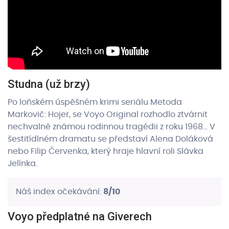
Studna (už brzy)
Po loňském úspěšném krimi seriálu Metoda
Markovič: Hojer, se Voyo Original rozhodlo ztvárnit
nechvalně známou rodinnou tragédii z roku 1968... V
šestitídlném dramatu se představí Alena Doláková
nebo Filip Červenka, který hraje hlavní roli Slávka
Jelínka.
Náš index očekávání:
8/10
Voyo předplatné na Giverech