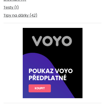
Testy
(1)
Tipy na dárky
(42)
POUKAZ VOYO
PŘEDPLATNÉ
KOUPIT