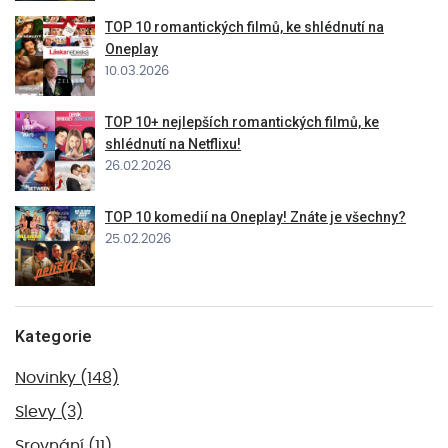
TOP 10 romantických filmů, ke shlédnutí na
Oneplay
10.03.2026
TOP 10+ nejlepších romantických filmů, ke
shlédnutí na Netflixu!
26.02.2026
TOP 10 komedií na Oneplay! Znáte je všechny?
25.02.2026
Kategorie
Novinky
(148)
Slevy
(3)
Srovnání
(11)