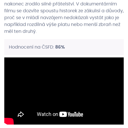
nakonec zrodilo silné přátelství. V dokumentárním
filmu se dozvíte spoustu historek ze zákulisí a důvody,
proč se v mládí navzájem nedokázali vystát jako je
například rozdílná výše platu nebo menší zbraň než
měl ten druhý.
Hodnocení na ČSFD:
86%