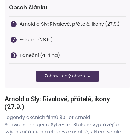
Obsah článku
Arnold a Sly: Rivalové, přátelé, ikony (27.9.)
Estonia (28.9.)
Taneční (4. října)
Studna (už brzy)
Zobrazit celý obsah
Voyo předplatné na Giverech
Arnold a Sly: Rivalové, přátelé, ikony
(27.9.)
Legendy akčních filmů 80. let Arnold
Schwarzenegger a Sylvester Stalone vyprávějí o
svých začátcích a obrovské rivalitě, z které se ale