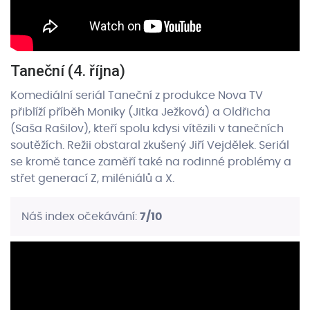
Taneční (4. října)
Komediální seriál Taneční z produkce Nova TV
přiblíží příběh Moniky (Jitka Ježková) a Oldřicha
(Saša Rašilov), kteří spolu kdysi vítězili v tanečních
soutěžích. Režii obstaral zkušený Jiří Vejdělek. Seriál
se kromě tance zaměří také na rodinné problémy a
střet generací Z, miléniálů a X.
Náš index očekávání:
7/10