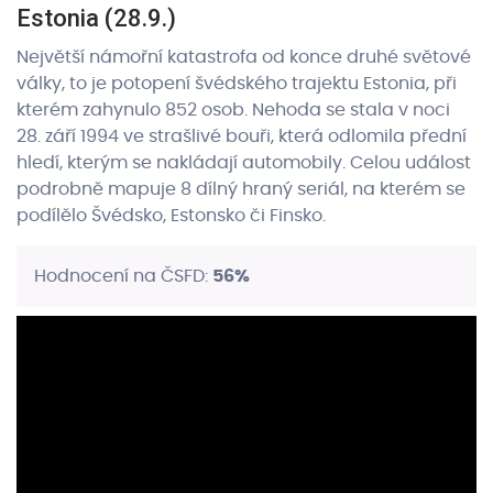
Estonia (28.9.)
Největší námořní katastrofa od konce druhé světové
války, to je potopení švédského trajektu Estonia, při
kterém zahynulo 852 osob. Nehoda se stala v noci
28. září 1994 ve strašlivé bouři, která odlomila přední
hledí, kterým se nakládají automobily. Celou událost
podrobně mapuje 8 dílný hraný seriál, na kterém se
podílělo Švédsko, Estonsko či Finsko.
Hodnocení na ČSFD:
56%