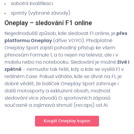
sobotní kvalifikaci
sprinty (vybrané závody)
Oneplay – sledování F1 online
Nejjednodušší způsob, kde sledovat F1 online, je
přes
platformu Oneplay
(dříve VOYO). Předplatné
Oneplay Sport zajistí pohodlný přístup ke všem
přenosům Formule 1, a to nejen na televizi, ale i v
mobilu nebo na notebooku. Sledování je možné
živě i
zpětně
- nemusíte tak řešit, kdy a kde se vysílá F1 v
reálném čase. Pokud váháte, kde se dívat na F1, je
dobré vědět, že balíček Oneplay Sport zahrnuje i
další motosporty a exkluzivní obsah, možnost
sledování více závodů či sportovních zápasů
současně a zajímavá shrnutí (recaps) od AI.
Koupit Oneplay kupon