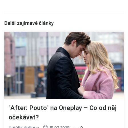
Další zajímavé články
"After: Pouto" na Oneplay – Co od něj
očekávat?
Natálie Nelligan
15.07.2025
0