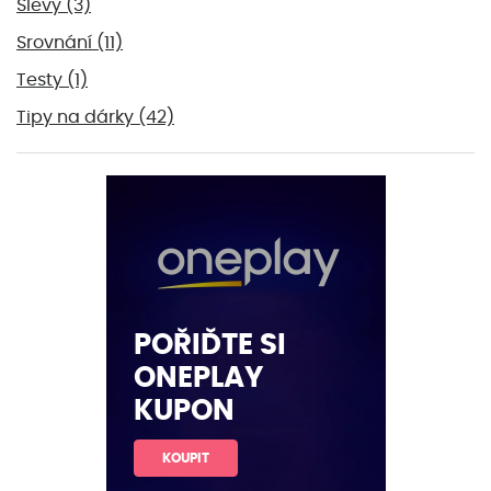
Slevy
(3)
Srovnání
(11)
Testy
(1)
Tipy na dárky
(42)
POŘIĎTE SI
ONEPLAY
KUPON
KOUPIT