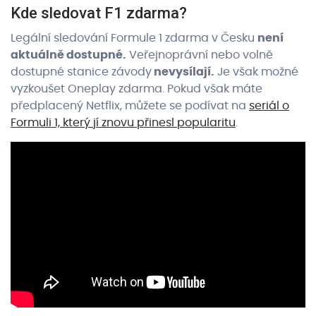
Kde sledovat F1 zdarma?
Legální sledování Formule 1 zdarma v Česku
není
aktuálně dostupné.
Veřejnoprávní nebo volně
dostupné stanice závody
nevysílají.
Je však možné
vyzkoušet Oneplay zdarma. Pokud však máte
předplacený Netflix, můžete se podívat na
seriál o
Formuli 1, který jí znovu přinesl popularitu
.