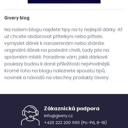
Givery blog
Na našem blogu najdete tipy na ty nejlepší dárky. Ať
už chcete obdarovat přítelkyni nebo přítele,
vymyslet dárek k narozeninám nebo sháníte
originální dárek na poslední chvíli, tady jste na
správném místě. Poradíme vám, jaké dárkové
poukazy budou k dané příležitosti nejvhodnější.
Kromě toho na blogu naleznete spoustu tipů,
novinek a návodů na všechny produkty Givery.
Zákaznická podpora
info@givery.cz
+420 222 200 990
(Po-Pá, 8-18)