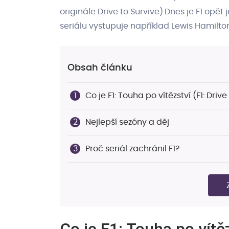
originále Drive to Survive).Dnes je F1 opě
seriálu vystupuje například Lewis Hamilto
Obsah článku
Co je F1: Touha po vítězství (F1: Drive
Nejlepší sezóny a děj
Proč seriál zachránil F1?
Kteří jezdci a týmy hrají hlavní roli?
Kde sledovat Formuli 1 a Drive to Su