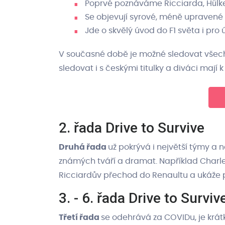
Poprvé poznáváme Ricciarda, Hülke
Se objevují syrové, méně upravené
Jde o skvělý úvod do F1 světa i pro
V současné době je možné sledovat všechny 
sledovat i s českými titulky a diváci mají 
2. řada Drive to Survive
Druhá řada
už pokrývá i největší týmy a n
známých tváří a dramat. Například Charles
Ricciardův přechod do Renaultu a ukáže pr
3. - 6. řada Drive to Surviv
Třetí řada
se odehrává za COVIDu, je krá