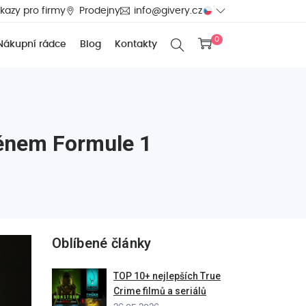
kazy pro firmy
Prodejny
info@givery.cz
0
Nákupní rádce
Blog
Kontakty
jménem Formule 1
Oblíbené články
TOP 10+ nejlepších True
Crime filmů a seriálů