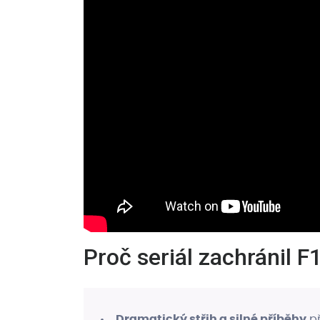
Proč seriál zachránil F
Dramatický střih a silné příběhy
př