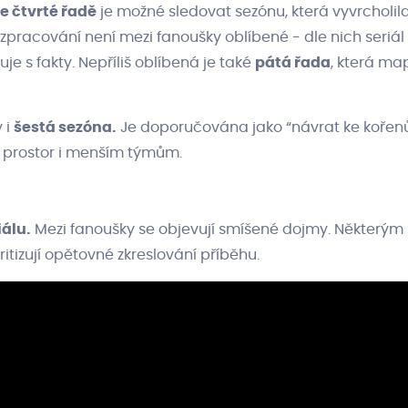
e čtvrté řadě
je možné sledovat sezónu, která vyvrcholil
zpracování není mezi fanoušky oblíbené - dle nich seriál
e s fakty. Nepříliš oblíbená je také
pátá řada
, která ma
 i
šestá sezóna.
Je doporučována jako “návrat ke kořen
á prostor i menším týmům.
iálu.
Mezi fanoušky se objevují smíšené dojmy. Některým s
ritizují opětovné zkreslování příběhu.