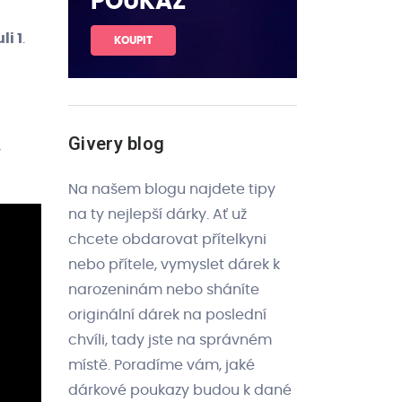
POUKAZ
li 1
.
KOUPIT
Givery blog
v
Na našem blogu najdete tipy
na ty nejlepší dárky. Ať už
chcete obdarovat přítelkyni
nebo přítele, vymyslet dárek k
narozeninám nebo sháníte
originální dárek na poslední
chvíli, tady jste na správném
místě. Poradíme vám, jaké
dárkové poukazy budou k dané