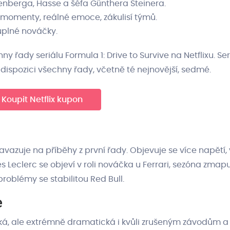
nberga, Hasse a šéfa Günthera Steinera.
 momenty, reálné emoce, zákulisí týmů.
 úplné nováčky.
řady seriálu Formula 1: Drive to Survive na Netflixu. Seri
k dispozici všechny řady, včetně té nejnovější, sedmé.
Koupit Netflix kupon
avazuje na příběhy z první řady. Objevuje se více napětí,
 Leclerc se objeví v roli nováčka u Ferrari, sezóna zmap
oblémy se stabilitou Red Bull.
e
tká, ale extrémně dramatická i kvůli zrušeným závodům a