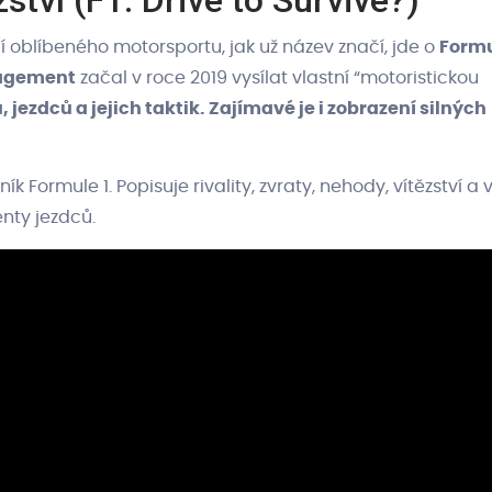
ství (F1: Drive to Survive?)
í oblíbeného motorsportu, jak už název značí, jde o
Formu
agement
začal v roce 2019 vysílat vlastní “motoristickou
, jezdců a jejich taktik. Zajímavé je i zobrazení silných
 Formule 1. Popisuje rivality, zvraty, nehody, vítězství a 
nty jezdců.