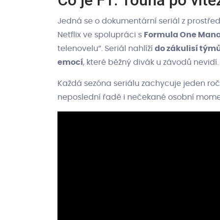
Co je F1: Touha po vítěz
Jedná se o dokumentární seriál z prostřed
Netflix ve spolupráci s
Formula One Man
telenovelu”. Seriál nahlíží
do zákulisí týmů
emocí
, které běžný divák u závodů nevidí.
Každá sezóna seriálu zachycuje jeden ročník
neposlední řadě i nečekané osobní mome