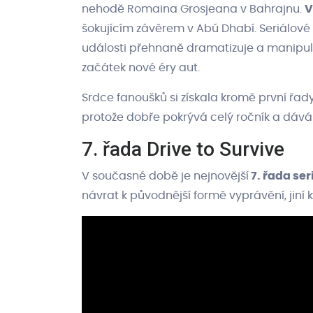
nehodě Romaina Grosjeana v Bahrajnu.
V
šokujícím závěrem v Abú Dhabí. Seriálové 
události přehnaně dramatizuje a manipuluj
začátek nové éry aut.
Srdce fanoušků si získala kromě první řady
protože dobře pokrývá celý ročník a dáv
7. řada Drive to Survive
V současné době je nejnovější
7. řada ser
návrat k původnější formě vyprávění, jiní k