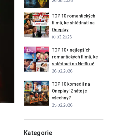
26.05.2026
TOP 10 romantických
filmů, ke shlédnutí na
Oneplay
10.03.2026
TOP 10+ nejlepších
romantických filmů, ke
shlédnutí na Netflixu!
26.02.2026
TOP 10 komedií na
Oneplay! Znáte je
všechny?
25.02.2026
Kategorie