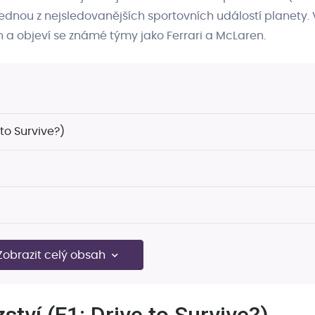
t jednou z nejsledovanějších sportovních událostí planety. 
n a objeví se známé týmy jako Ferrari a McLaren.
 to Survive?)
Zobrazit celý obsah
rvive?