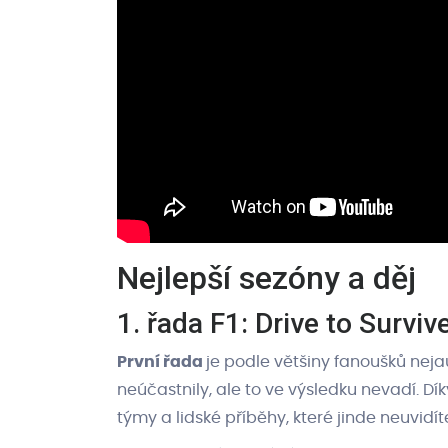
Nejlepší sezóny a děj
1. řada F1: Drive to Surviv
První řada
je podle většiny fanoušků nejau
neúčastnily, ale to ve výsledku nevadí. Dí
týmy a lidské příběhy, které jinde neuvidíte