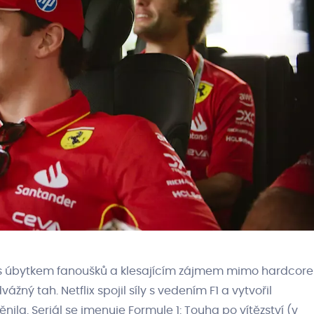
la s úbytkem fanoušků a klesajícím zájmem mimo hardcore
žný tah. Netflix spojil síly s vedením F1 a vytvořil
nila. Seriál se jmenuje Formule 1: Touha po vítězství (v