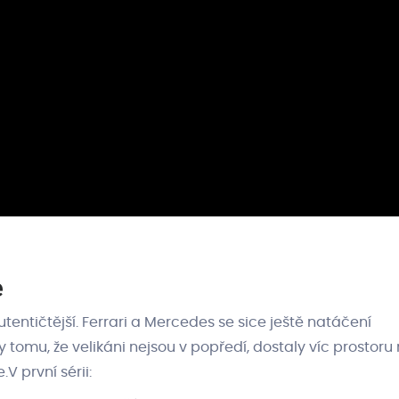
e
tentičtější. Ferrari a Mercedes se sice ještě natáčení
ky tomu, že velikáni nejsou v popředí, dostaly víc prostoru
.V první sérii: