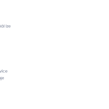
ál lze
 více
uje