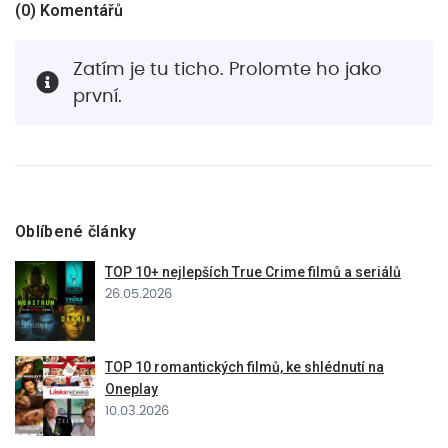
(
0
) Komentářů
Zatím je tu ticho. Prolomte ho jako
první.
Oblíbené články
TOP 10+ nejlepších True Crime filmů a seriálů
26.05.2026
TOP 10 romantických filmů, ke shlédnutí na
Oneplay
10.03.2026