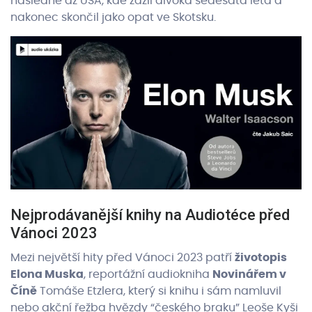
následně až USA, kde zažil divoká šedesátá léta a
nakonec skončil jako opat ve Skotsku.
Nejprodávanější knihy na Audiotéce před
Vánoci 2023
Mezi největší hity před Vánoci 2023 patří
životopis
Elona Muska
, reportážní audiokniha
Novinářem v
Číně
Tomáše Etzlera, který si knihu i sám namluvil
nebo akční řežba hvězdy “českého braku” Leoše Kyši