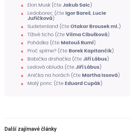
Elon Musk (čte
Jakub Saic
)
Ledoborec (čte
Igor Bareš
,
Lucie
Juřičková
)
Sudetenland (čte
Otakar Brousek ml.
)
Tíživé ticho (čte
Vilma Cibulková
)
Pohádka (čte
Matouš Ruml
)
Proč spíme? (čte
Borek Kapitančik
)
Babička drsňačka (čte
Jiří Lábus
)
Ledová obluda (čte
Jiří Lábus
)
Anička na horách (čte
Martha Issová
)
Malý princ (čte
Eduard Cupák
)
Další zajímavé články