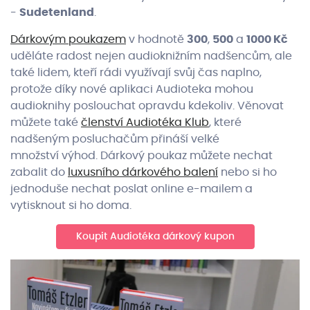
-
Sudetenland
.
Dárkovým poukazem
v hodnotě
300
,
500
a
1000 Kč
uděláte radost nejen audioknižním nadšencům, ale
také lidem, kteří rádi využívají svůj čas naplno,
protože díky nové aplikaci Audioteka mohou
audioknihy poslouchat opravdu kdekoliv. Věnovat
můžete také
členství Audiotéka Klub
, které
nadšeným posluchačům přináší velké
množství výhod. Dárkový poukaz můžete nechat
zabalit do
luxusního dárkového balení
nebo si ho
jednoduše nechat poslat online e-mailem a
vytisknout si ho doma.
Koupit Audiotéka dárkový kupon