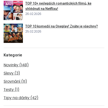
TOP 10+ nejlepších romantických filmů, ke
shlédnutí na Netflixu!
26.02.2026
TOP 10 komedií na Oneplay! Znáte je všechny?
25.02.2026
Kategorie
Novinky
(148)
Slevy
(3)
Srovnání
(11)
Testy
(1)
Tipy na dárky
(42)