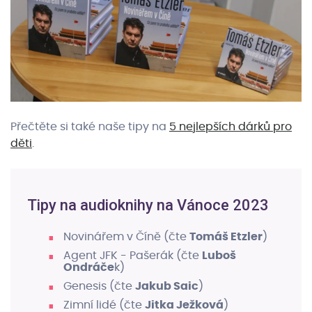
Přečtěte si také naše tipy na
5 nejlepších dárků pro
děti
.
Tipy na audioknihy na Vánoce 2023
Novinářem v Číně (čte
Tomáš Etzler
)
Agent JFK - Pašerák (čte
Luboš
Ondráče
k)
Genesis (čte
Jakub Saic
)
Zimní lidé (čte
Jitka Ježková
)