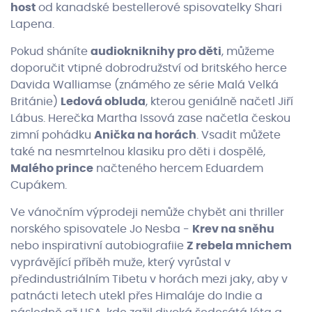
host
od kanadské bestellerové spisovatelky Shari
Lapena.
Pokud sháníte
audiokniknihy pro děti
, můžeme
doporučit vtipné dobrodružství od britského herce
Davida Walliamse (známého ze série Malá Velká
Británie)
Ledová obluda
, kterou geniálně načetl Jiří
Lábus. Herečka Martha Issová zase načetla českou
zimní pohádku
Anička na horách
. Vsadit můžete
také na nesmrtelnou klasiku pro děti i dospělé,
Malého prince
načteného hercem Eduardem
Cupákem.
Ve vánočním výprodeji nemůže chybět ani thriller
norského spisovatele Jo Nesba -
Krev na sněhu
nebo inspirativní autobiografiie
Z rebela mnichem
vyprávějící příběh muže, který vyrůstal v
předindustriálním Tibetu v horách mezi jaky, aby v
patnácti letech utekl přes Himaláje do Indie a