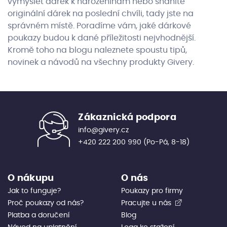
vymyslet dárek k narozeninám nebo sháníte
originální dárek na poslední chvíli, tady jste na
správném místě. Poradíme vám, jaké dárkové
poukazy budou k dané příležitosti nejvhodnější.
Kromě toho na blogu naleznete spoustu tipů,
novinek a návodů na všechny produkty Givery.
Zákaznická podpora
info@givery.cz
+420 222 200 990
(Po-Pá, 8-18)
O nákupu
O nás
Jak to funguje?
Poukazy pro firmy
Proč poukazy od nás?
Pracujte u nás
Platba a doručení
Blog