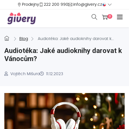
Prodejny
222 200 990
info@givery.cz
0
Blog
Audiotéka: Jaké audioknihy darovat k
Vánocům?
Audiotéka: Jaké audioknihy darovat k
Vánocům?
Vojtěch Mišura
11.12.2023