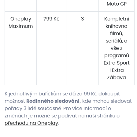
Moto GP
Oneplay
799 Kč
3
Kompletní
Maximum
knihovna
filmů,
seriálů, a
vše z
programů
Extra Sport
i Extra
Zábava
K jednotlivým balíčkům se dá za 99 Kč dokoupit
možnost
Rodinného sledování,
kde mohou sledovat
pořady 3 lidé současně. Pro více informací o
změnách je možné se podívat na naši stránku o
přechodu na Oneplay
.