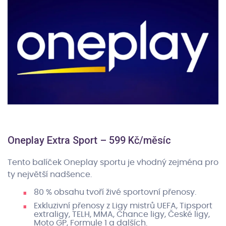
Oneplay Extra Sport – 599 Kč/měsíc
Tento balíček Oneplay sportu je vhodný zejména pro
ty největší nadšence.
80 % obsahu tvoří živé sportovní přenosy.
Exkluzivní přenosy z Ligy mistrů UEFA, Tipsport
extraligy, TELH, MMA, Chance ligy, České ligy,
Moto GP, Formule 1 a dalších.