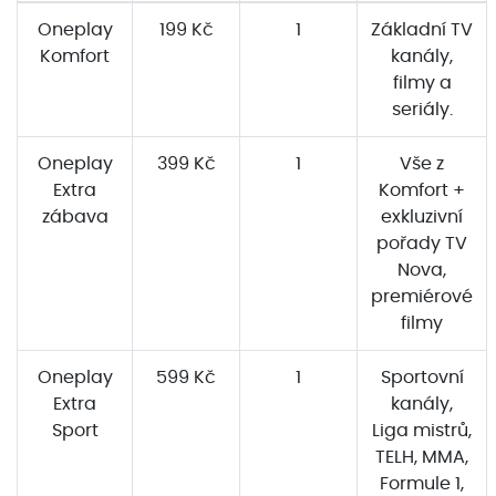
Oneplay
199 Kč
1
Základní TV
Komfort
kanály,
filmy a
seriály.
Oneplay
399 Kč
1
Vše z
Extra
Komfort +
zábava
exkluzivní
pořady TV
Nova,
premiérové
filmy
Oneplay
599 Kč
1
Sportovní
Extra
kanály,
Sport
Liga mistrů,
TELH, MMA,
Formule 1,