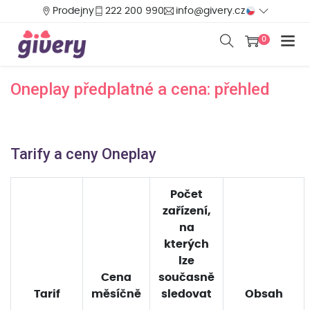
Prodejny
222 200 990
info@givery.cz
0
Oneplay předplatné a cena: přehled
Tarify a ceny Oneplay
Počet
zařízení,
na
kterých
lze
Cena
současně
Tarif
měsíčně
sledovat
Obsah