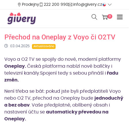
Prodejny
222 200 990
info@givery.cz
0
Přechod na Oneplay z Voyo či O2TV
03.04.2025
Aktualizováno
Voyo a O2 TV se spojily do nové, moderní platformy
Oneplay.
Česká platforma nabízí nové balíčky i
televizní kanály.Spojení tedy s sebou přináší i
řadu
změn.
Není třeba se bát: pokud jste byli předplatiteli Voyo
nebo O2 TV, přechod na Oneplay bude
jednoduchý
a bez obav
. Vaše předplatné, oblíbený obsah i
nastavení účtu se
automaticky převedou na
Oneplay.