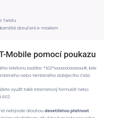
e Twistu
okamžité doručení e-mailem
u T-Mobile pomocí poukazu
svého telefonu zadáte: *102*xxxxxxxxxxxxxx#, kde
 12místného nebo 14místného dobíjecího čísla.
ete využít také internetový formulář nebo
4 602.
u má nebývale dlouhou
desetiletou platnost
.