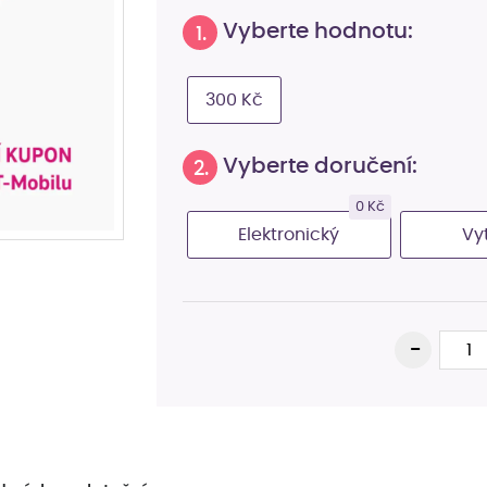
Vyberte hodnotu:
1.
300 Kč
Vyberte doručení:
2.
0 Kč
Elektronický
Vy