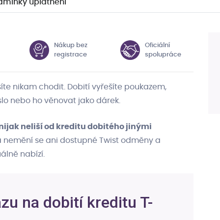
dmínky uplatnění
Nákup bez
Oficiální
registrace
spolupráce
íte nikam chodit. Dobití vyřešíte poukazem,
íslo nebo ho věnovat jako dárek.
jak neliší od kreditu dobitého jinými
 a nemění se ani dostupné Twist odměny a
álně nabízí.
u na dobití kreditu T-