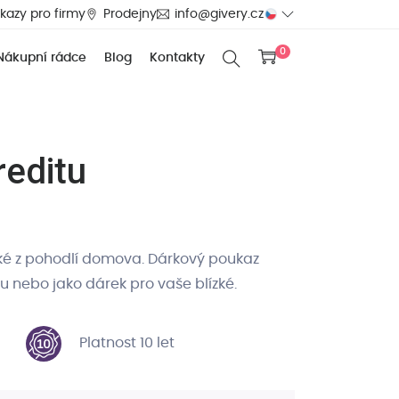
kazy pro firmy
Prodejny
info@givery.cz
0
Nákupní rádce
Blog
Kontakty
reditu
aké z pohodlí domova. Dárkový poukaz
tu nebo jako dárek pro vaše blízké.
Platnost 10 let