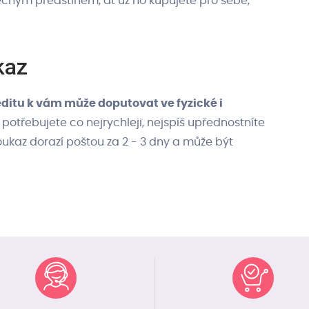
čným předstihem, ať už ho kupujete pro sebe,
kaz
ditu k vám může doputovat ve fyzické i
potřebujete co nejrychleji, nejspíš upřednostníte
ukaz dorazí poštou za 2 - 3 dny a může být