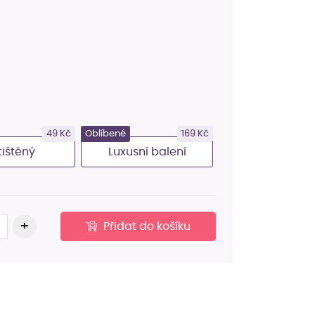
49 Kč
Oblíbené
169 Kč
tištěný
Luxusní balení
Přidat do košíku