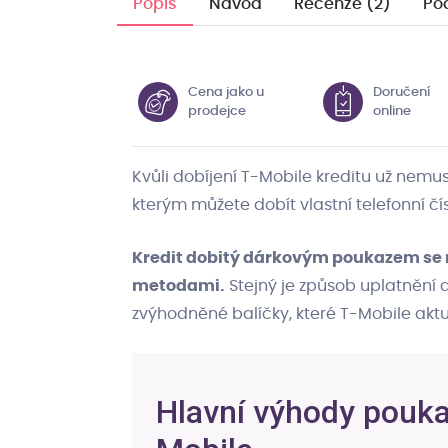
Popis
Návod
Recenze (2)
Po
Cena jako u
Doručení
prodejce
online
Kvůli dobíjení T-Mobile kreditu už nemus
kterým můžete dobít vlastní telefonní č
Kredit dobitý dárkovým poukazem se ni
metodami.
Stejný je způsob uplatnění
zvýhodněné balíčky, které T-Mobile aktu
Hlavní výhody poukaz