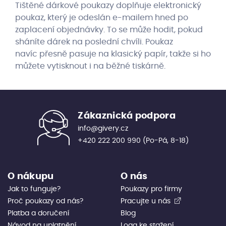
Tištěné dárkové poukazy doplňuje elektronický
poukaz, který je odeslán e-mailem hned po
zaplacení objednávky. To se může hodit, pokud
sháníte dárek na poslední chvíli. Poukaz
navíc přesně pasuje na klasický papír, takže si ho
můžete vytisknout i na běžné tiskárně.
Zákaznická podpora
info@givery.cz
+420 222 200 990
(Po-Pá, 8-18)
O nákupu
O nás
Jak to funguje?
Poukazy pro firmy
Proč poukazy od nás?
Pracujte u nás
Platba a doručení
Blog
Návod na uplatnění
Loga ke stažení