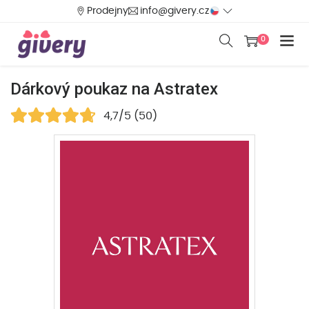
Prodejny
info@givery.cz
0
Dárkový poukaz na Astratex
4,7/5 (50)